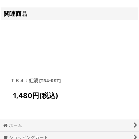
関連商品
ＴＢ４：紅渦
[
TB4-RST
]
1,480
円
(税込)
ホーム
ショッピングカート