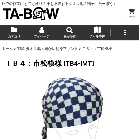
外での作業にとても便利！汗を吸収するタオル地の帽子「たーぼう」
カート
カテゴリ
マイページ
商品検索
ご利用案内
ホーム
>
TB4:タオル地＋細かい柄をプリント
>
ＴＢ４：市松模様
ＴＢ４：市松模様
[
TB4-IMT
]