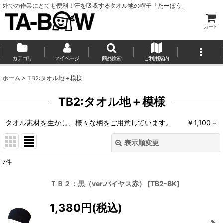
外での作業にとても便利！汗を吸収するタオル地の帽子「たーぼう」
カート
カテゴリ
マイページ
商品検索
ご利用案内
ホーム
>
TB2:タオル地＋模様
TB2:タオル地＋模様
タオル素材を生かし、様々な柄をご用意しています。 ￥1,100－
表示順変更
閉じる
7
件
表示数
:
ＴＢ２：黒（ver.バイヤス赤）
[
TB2-BK
]
並び順
:
1,380
円
(税込)