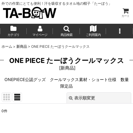
外での作業にとても便利！汗を吸収するタオル地の帽子「たーぼう」
カート
カテゴリ
マイページ
商品検索
ご利用案内
ホーム
>
新商品
>
ONE PIECE たーぼうクールマックス
ONE PIECE たーぼうクールマックス
[
新商品
]
ONEPIECE公認グッズ クールマックス素材・ショート仕様 数量
限定品
表示順変更
閉じる
0
件
表示数
:
並び順
: