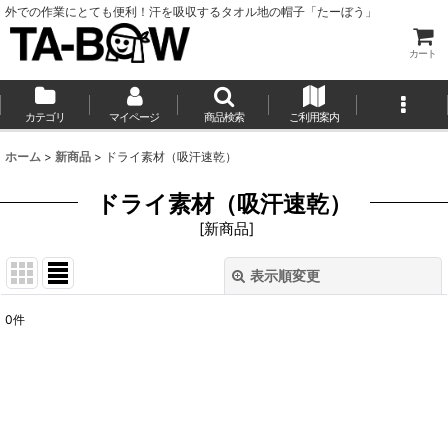
外での作業にとても便利！汗を吸収するタオル地の帽子「たーぼう」
カート
カテゴリ
マイページ
商品検索
ご利用案内
ホーム
>
新商品
>
ドライ素材（吸汗速乾）
ドライ素材（吸汗速乾）
[
新商品
]
表示順変更
閉じる
0
件
表示数
:
並び順
:
絞り込む