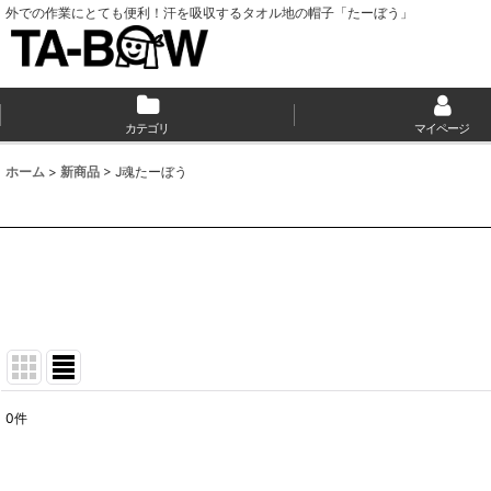
外での作業にとても便利！汗を吸収するタオル地の帽子「たーぼう」
カテゴリ
マイページ
ホーム
>
新商品
>
J魂たーぼう
0
件
表示数
: