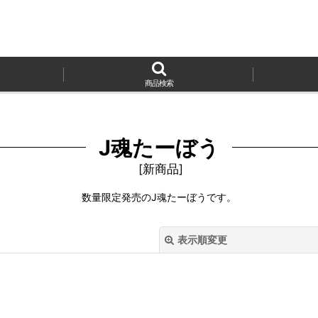
商品検索
J魂たーぼう
[
新商品
]
数量限定発売のJ魂たーぼうです。
表示順変更