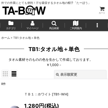
外での作業にとても便利！汗を吸収するタオル地の帽子「たーぼう」
カート
カテゴリ
マイページ
商品検索
ご利用案内
ホーム
>
TB1:タオル地＋単色
TB1:タオル地＋単色
タオル素材そのものの色を生かして作成しております。
￥1,000－
表示順変更
閉じる
8
件
表示数
:
ＴＢ１：ホワイト
[
TB1-WH
]
並び順
:
1,280
円
(税込)