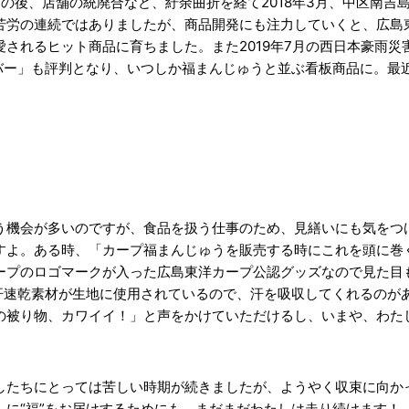
後、店舗の統廃合など、紆余曲折を経て2018年3月、中区南吉島
苦労の連続ではありましたが、商品開発にも注力していくと、広島東
されるヒット商品に育ちました。また2019年7月の西日本豪雨
葛バー」も評判となり、いつしか福まんじゅうと並ぶ看板商品に。最
う機会が多いのですが、食品を扱う仕事のため、見繕いにも気をつ
すよ。ある時、「カープ福まんじゅうを販売する時にこれを頭に巻
ープのロゴマークが入った広島東洋カープ公認グッズなので見た目
吸汗速乾素材が生地に使用されているので、汗を吸収してくれるのが
の被り物、カワイイ！」と声をかけていただけるし、いまや、わた
したちにとっては苦しい時期が続きましたが、ようやく収束に向か
に“福”をお届けするためにも、まだまだわたしは走り続けます！