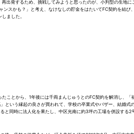
い、再出発するため、挑戦してみようと思ったのが、小判型の生地に
ンスかも？」と考え、なけなしの貯金をはたいてFC契約を結び、2
ンしました。
ったことから、1年後には千両まんじゅうとのFC契約を解消し、「
福」という縁起の良さが買われて、学校の卒業式やバザー、結婚式
を図ると同時に法人化を果たし、中区光南に約3坪の工場を併設する