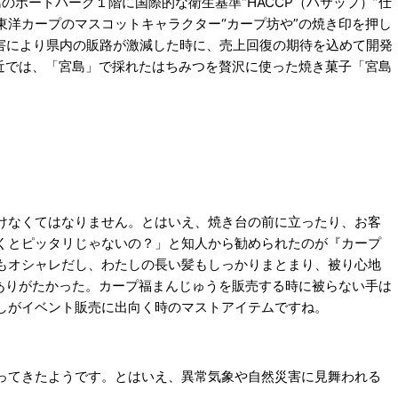
のボートパーク１階に国際的な衛生基準“HACCP（ハサップ）”仕
洋カープのマスコットキャラクター“カープ坊や”の焼き印を押し
災害により県内の販路が激減した時に、売上回復の期待を込めて開発
近では、「宮島」で採れたはちみつを贅沢に使った焼き菓子「宮島
けなくてはなりません。とはいえ、焼き台の前に立ったり、お客
くとピッタリじゃないの？」と知人から勧められたのが『カープ
もオシャレだし、わたしの長い髪もしっかりまとまり、被り心地
ありがたかった。カープ福まんじゅうを販売する時に被らない手は
しがイベント販売に出向く時のマストアイテムですね。
ってきたようです。とはいえ、異常気象や自然災害に見舞われる