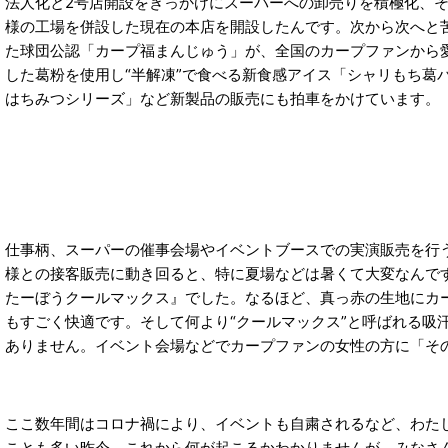
法人化と2号店開設をきっかけにスーパーへの卸売りを積極化、その
様の工場を併設した現在の本店を開設したんです。次から次へと
た球団公認「カープ福まんじゅう」が、全国のカープファンから愛
した葛粉を使用し“半解凍”で食べる新食感アイス「シャリもち
はちみつシリーズ」など新製品の販売にも拍車をかけています。
仕事柄、スーパーの催事会場やイベントブースでの実演販売を行
様との接客販売に動き回ると、特に夏場などは暑くて大変なんで
たーぼうクールマックス』でした。なるほど、真っ赤の生地にカ
もすごく快適です。そして何より“クールマックス”と呼ばれる
ありません。イベント会場などでカープファンの女性の方に「そ
ここ数年間はコロナ禍により、イベントも自粛されるなど、わた
ことも多い昨今、これから何が起こるかわかりませんが、みなさん