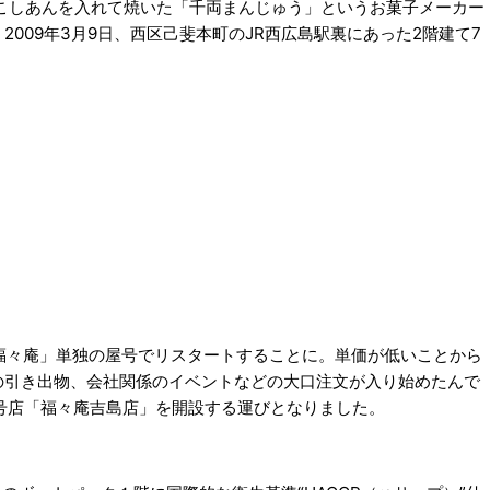
こしあんを入れて焼いた「千両まんじゅう」というお菓子メーカー
009年3月9日、西区己斐本町のJR西広島駅裏にあった2階建て7
福々庵」単独の屋号でリスタートすることに。単価が低いことから
の引き出物、会社関係のイベントなどの大口注文が入り始めたんで
2号店「福々庵吉島店」を開設する運びとなりました。